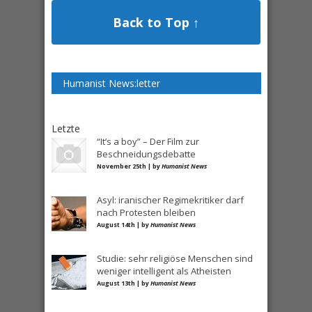
Back to Top ↑
Humanist News:letter
Letzte
“It’s a boy” – Der Film zur
Beschneidungsdebatte
November 25th | by
Humanist News
Asyl: iranischer Regimekritiker darf
nach Protesten bleiben
August 14th | by
Humanist News
Studie: sehr religiöse Menschen sind
weniger intelligent als Atheisten
August 13th | by
Humanist News