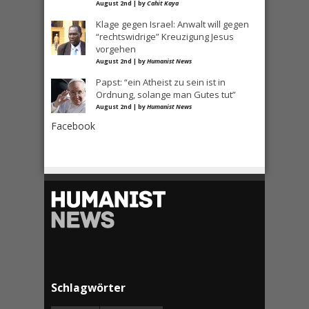
August 2nd | by
Cahit Kaya
Klage gegen Israel: Anwalt will gegen
“rechtswidrige” Kreuzigung Jesus
vorgehen
August 2nd | by
Humanist News
Papst: “ein Atheist zu sein ist in
Ordnung, solange man Gutes tut”
August 2nd | by
Humanist News
Facebook
Schlagwörter