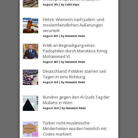
August 7th | by
Cahit Kaya
Hetze: Wienerin nach juden- und
moslemfeindlichen Äußerungen
verurteilt
August 6th | by
Humanist News
Kritik an Begnadigung eines
Pädophilen durch Marokkos König
Mohammed VI.
August 4th | by
Humanist News
Deutschland: Politiker starren seit
Tagen in eine Richtung
August 3rd | by
Humanist News
Bündnis gegen den Al Quds Tag der
Mullahs in Wien
August 2nd | by
Humanist News
Türkei: nicht-muslimische
Minderheiten wurden heimlich mit
Codes markiert