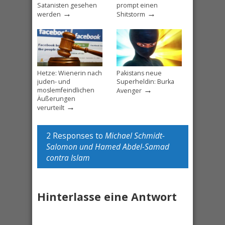
Satanisten gesehen
prompt einen
→
→
werden
Shitstorm
Hetze: Wienerin nach
Pakistans neue
juden- und
Superheldin: Burka
→
moslemfeindlichen
Avenger
Äußerungen
→
verurteilt
2 Responses to
Michael Schmidt-
Salomon und Hamed Abdel-Samad
contra Islam
Hinterlasse eine Antwort