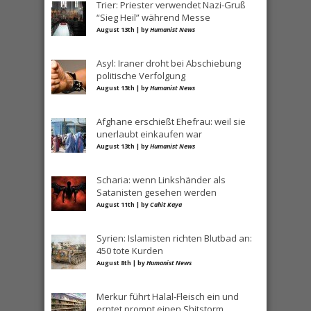
Trier: Priester verwendet Nazi-Gruß
“Sieg Heil” während Messe
August 13th | by
Humanist News
Asyl: Iraner droht bei Abschiebung
politische Verfolgung
August 13th | by
Humanist News
Afghane erschießt Ehefrau: weil sie
unerlaubt einkaufen war
August 13th | by
Humanist News
Scharia: wenn Linkshänder als
Satanisten gesehen werden
August 11th | by
Cahit Kaya
Syrien: Islamisten richten Blutbad an:
450 tote Kurden
August 8th | by
Humanist News
Merkur führt Halal-Fleisch ein und
erntet prompt einen Shitstorm