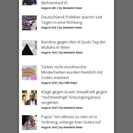
Mohammed VI.
August 4th | by
Humanist News
Deutschland: Politiker starren seit
Tagen in eine Richtung
August 3rd | by
Humanist News
Bündnis gegen den Al Quds Tag der
Mullahs in Wien
August 2nd | by
Humanist News
Türkei: nicht-muslimische
Minderheiten wurden heimlich mit
Codes markiert
August 2nd | by
Cahit Kaya
Klage gegen Israel: Anwalt will gegen
“rechtswidrige” Kreuzigung Jesus
vorgehen
August 2nd | by
Humanist News
Papst: “ein Atheist zu sein ist in
Ordnung, solange man Gutes tut”
August 2nd | by
Humanist News