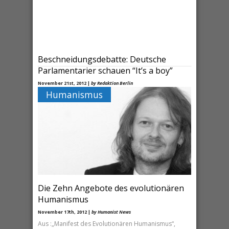
Beschneidungsdebatte: Deutsche
Parlamentarier schauen “It’s a boy”
November 21st, 2012 |
by Redaktion Berlin
Humanismus
„Zeit für einen historischen Wandel in Sachen
Beschneidung“ gbs präsentiert britischen Film „It’s a
boy!“ erstmals in Deutschland Berlin. (HN)
Die Zehn Angebote des evolutionären
Humanismus
November 17th, 2012 |
by Humanist News
Aus :„Manifest des Evolutionären Humanismus“,