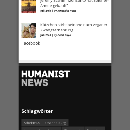
Jeremy Scahill: “Monsanto hat Söldner-
Armee gekauft”
Juli 24th | by
Humanist News
Kätzchen stirbt beinahe nach veganer
Zwangsernährung
Juli 23rd | by
Cahit Kaya
Facebook
Schlagwörter
Atheismus
beschneidung