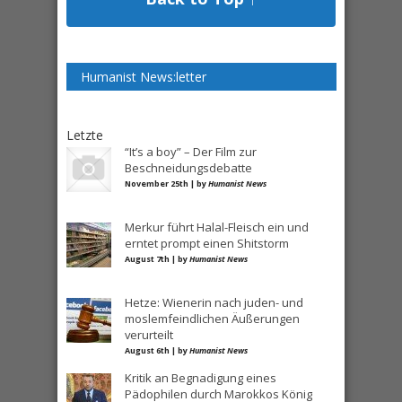
Humanist News:letter
Letzte
“It’s a boy” – Der Film zur
Beschneidungsdebatte
November 25th | by
Humanist News
Merkur führt Halal-Fleisch ein und
erntet prompt einen Shitstorm
August 7th | by
Humanist News
Hetze: Wienerin nach juden- und
moslemfeindlichen Äußerungen
verurteilt
August 6th | by
Humanist News
Kritik an Begnadigung eines
Pädophilen durch Marokkos König