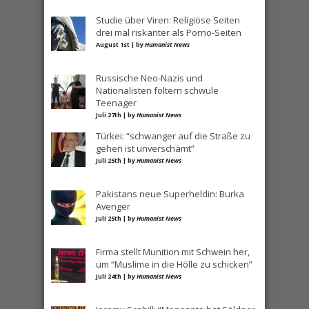
Studie über Viren: Religiöse Seiten
drei mal riskanter als Porno-Seiten
August 1st | by
Humanist News
Russische Neo-Nazis und
Nationalisten foltern schwule
Teenager
Juli 27th | by
Humanist News
Türkei: “schwanger auf die Straße zu
gehen ist unverschämt”
Juli 25th | by
Humanist News
Pakistans neue Superheldin: Burka
Avenger
Juli 25th | by
Humanist News
Firma stellt Munition mit Schwein her,
um “Muslime in die Hölle zu schicken”
Juli 24th | by
Humanist News