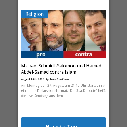
Religion
Michael Schmidt-Salomon und Hamed
Abdel-Samad contra Islam
August 25th, 2012 |
by Redaktion Berlin
Am Montag den 27. August um 21.15 Uhr startet 3Sat
ein neues Diskussionsformat. “Die 3satDebatte” heißt
die Live-Sendung aus dem
Back to Top ↑