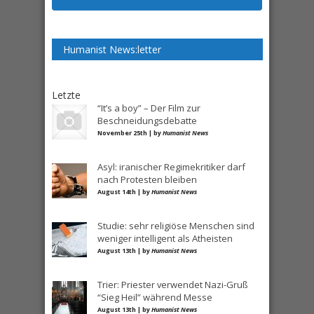
Humanist News:letter
Letzte
“It’s a boy” – Der Film zur
Beschneidungsdebatte
November 25th | by
Humanist News
Asyl: iranischer Regimekritiker darf
nach Protesten bleiben
August 14th | by
Humanist News
Studie: sehr religiöse Menschen sind
weniger intelligent als Atheisten
August 13th | by
Humanist News
Trier: Priester verwendet Nazi-Gruß
“Sieg Heil” während Messe
August 13th | by
Humanist News