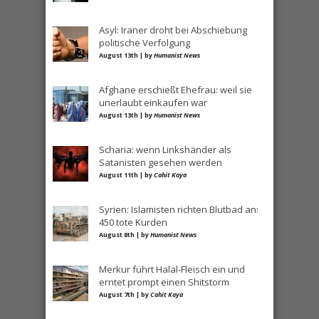
Asyl: Iraner droht bei Abschiebung
politische Verfolgung
August 13th | by
Humanist News
Afghane erschießt Ehefrau: weil sie
unerlaubt einkaufen war
August 13th | by
Humanist News
Scharia: wenn Linkshänder als
Satanisten gesehen werden
August 11th | by
Cahit Kaya
Syrien: Islamisten richten Blutbad an:
450 tote Kurden
August 8th | by
Humanist News
Merkur führt Halal-Fleisch ein und
erntet prompt einen Shitstorm
August 7th | by
Cahit Kaya