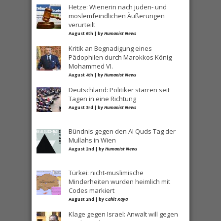
Hetze: Wienerin nach juden- und
moslemfeindlichen Äußerungen
verurteilt
August 6th | by
Humanist News
Kritik an Begnadigung eines
Pädophilen durch Marokkos König
Mohammed VI.
August 4th | by
Humanist News
Deutschland: Politiker starren seit
Tagen in eine Richtung
August 3rd | by
Humanist News
Bündnis gegen den Al Quds Tag der
Mullahs in Wien
August 2nd | by
Humanist News
Türkei: nicht-muslimische
Minderheiten wurden heimlich mit
Codes markiert
August 2nd | by
Cahit Kaya
Klage gegen Israel: Anwalt will gegen