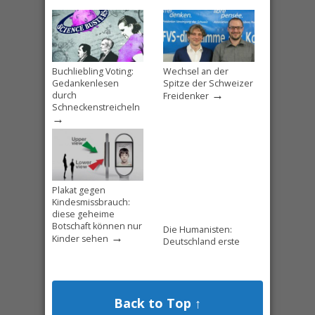
Buchliebling Voting:
Wechsel an der
Gedankenlesen
Spitze der Schweizer
→
durch
Freidenker
Schneckenstreicheln
→
Plakat gegen
Kindesmissbrauch:
diese geheime
Botschaft können nur
Die Humanisten:
→
Kinder sehen
Deutschland erste
humanistische Partei
– Frank Berghaus im
→
Interview
Back to Top ↑