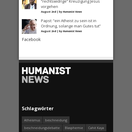
“rechtswidrige” Kreuzigung Jesus
vorgehen
August 2nd | by
Humanist News
Papst: “ein Atheist zu sein ist in
Ordnung, solange man Gutes tut”
August 2nd | by
Humanist News
Facebook
Schlagwörter
Atheismus
beschneidung
beschneidungsdebatte
Blasphemie
Cahit Kaya